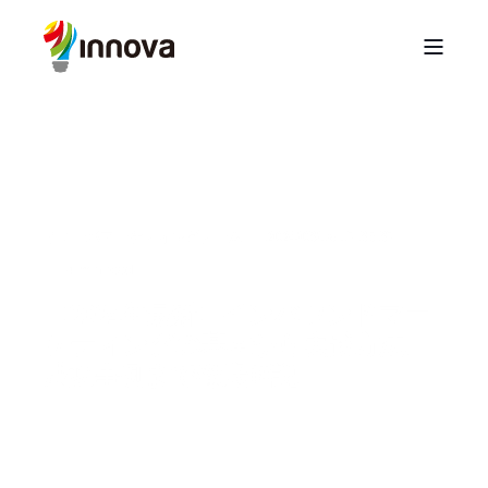
イノーバマーケティングチーム
2024/03/16 17:35:37
4 min read
【2024年最新】インバウンドマー
ケティングの基本から実践方法、
成功事例まで徹底解説