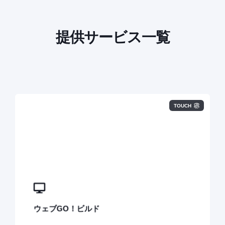
提供サービス一覧
TOUCH
イノーバのWebサイト制作は単にサイトリニューアルを
行うものではなく”集客から見込み客の獲得や商談の創
出”を可能にする仕組みとしてWEBサイトを制作します。
ウェブGO！ビルド