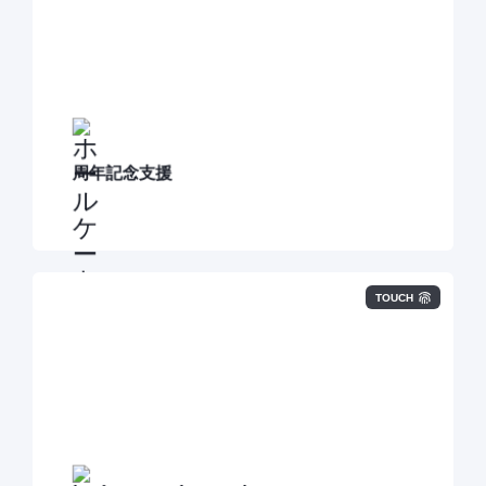
周年は、企業の価値を「語り直す」絶好の機会です。
本サービスでは、社長や社員の声をもとに、伝えるべき
メッセージを明確化。
Web・記事・動画などの発信手段を組み合わせて、「伝
わる情報設計」と「実行体制」の構築までを伴走しま
す。
周年記念支援
TOUCH
「Webサイトと顧客対応をまるごと管理できる」統合型
ビジネスプラットフォーム、HubSpotの導入をご支援し
ます。
BtoB企業の成果創出に向き合い続けてきた私たちイノー
バの知見と、HubSpotが持つ強力なオールインワンプラ
ットフォームの力を組み合わせ、戦略から実行・改善ま