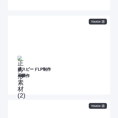
TOUCH
5
00
社以上の
BtoB
マーケティング支援実績をもつイノー
バが
短期間低価格
で高品質なLPを制作
マーケティングノウハウとAIの掛け合わせで
最短10営業
超スピードLP制作
日、1本15万円という短納期・低単価・高品質を実現
AI瞬作
TOUCH