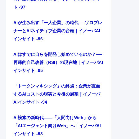
ト -97
AIが生み出す「一人企業」の時代──ソロプレ
ナーとAIネイティブ企業の台頭｜イノーバAI
インサイト -96
AIはすでに自らを開発し始めているのか？──
再帰的自己改善（RSI）の現在地｜イノーバAI
インサイト -95
「トークンマキシング」の終焉：企業が直面
するAIコストの現実と今後の展望｜イノーバ
AIインサイト -94
AI検索の新時代――「人間向けWeb」から
「AIエージェント向けWeb」へ｜イノーバAI
インサイト -93