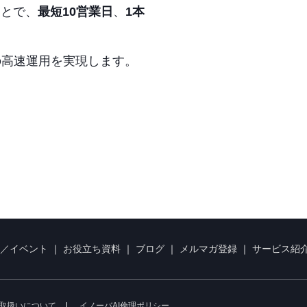
ことで、
最短10営業日
、
1本
。
の高速運用を実現します。
／イベント
｜
お役立ち資料
｜
ブログ
｜
メルマガ登録
｜
サービス紹
取扱いについて
イノーバAI倫理ポリシー