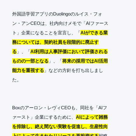
外国語学習アプリのDuolingoのルイス・フォ
ン・アンCEOは、社内向けメモで「AIファース
ト」企業になることを宣言し、「
AIができる業
務については、契約社員を段階的に廃止す
る
」、「
AI利用は人事評価において評価される
ものの一部となる
」、「
将来の採用ではAI活用
能力を重視する
」などの方針を打ち出しまし
た。
Boxのアーロン・レヴィCEOも、同社を「AIフ
ァースト」企業にするために、
AIによって雑務
を排除し、絶え間ない実験を促進し、生産性向
上によって生まれたリソースを再投資する
戦略