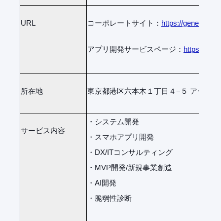
URL
コーポレートサイト：
https://genee.jp/
アプリ開発サービスページ：
https://gen
所在地
東京都港区六本木１丁目４−５ アーク
・システム開発
サービス内容
・スマホアプリ開発
・DX/ITコンサルティング
・MVP開発/新規事業創造
・AI開発
・脆弱性診断