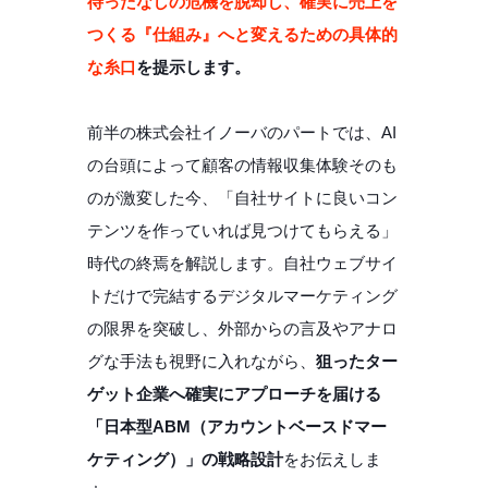
待ったなしの危機を脱却し、確実に売上を
つくる『仕組み』へと変えるための具体的
な糸口
を提示します。
前半の株式会社イノーバのパートでは、AI
の台頭によって顧客の情報収集体験そのも
のが激変した今、「自社サイトに良いコン
テンツを作っていれば見つけてもらえる」
時代の終焉を解説します。自社ウェブサイ
トだけで完結するデジタルマーケティング
の限界を突破し、外部からの言及やアナロ
グな手法も視野に入れながら、
狙ったター
ゲット企業へ確実にアプローチを届ける
「日本型ABM（アカウントベースドマー
ケティング）」の戦略設計
をお伝えしま