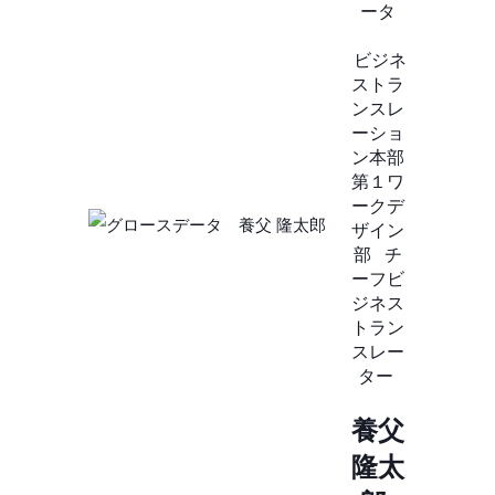
ータ
ビジネ
ストラ
ンスレ
ーショ
ン本部
第１ワ
ークデ
ザイン
部
チ
ーフビ
ジネス
トラン
スレー
ター
養父
隆太