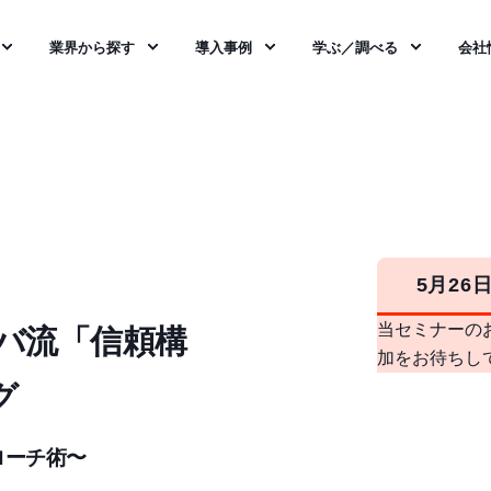
業界から探す
導入事例
学ぶ／調べる
会社
】
5月26
当セミナーの
バ流「信頼構
加をお待ちし
グ
ローチ術〜