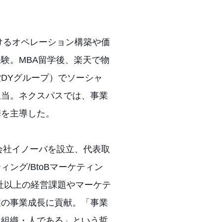
けるオペレーション構築や価
験。MBA留学後、楽天で物
DYグループ）でソーシャ
担当。ネクスパスでは、事業
携を主導した。
会社イノーバを設立、代表取
ング/BtoBマーケティン
0社以上の経営課題やマーケテ
業の事業成長に貢献。「事業
は組織・人である」という哲