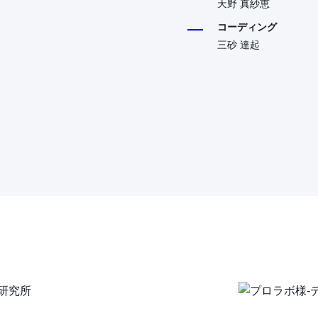
天野 真紗恵
コーディング
三砂 達起