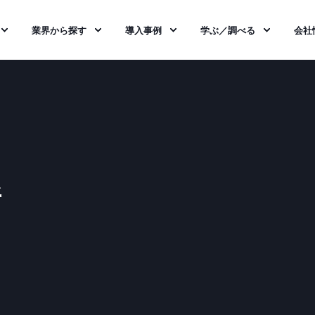
業界から探す
導入事例
学ぶ／調べる
会社
所