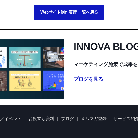
Webサイト制作実績 一覧へ戻る
INNOVA BLO
マーケティング施策で成果を
ブログを見る
／イベント
｜
お役立ち資料
｜
ブログ
｜
メルマガ登録
｜
サービス紹